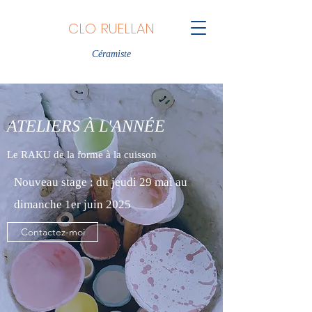
CLO RUELLAN
Céramiste
ATELIERS À L'ANNÉE
Le RAKU de la forme à la cuisson
Nouveau stage : du jeudi 29 mai au
dimanche 1er juin 2025
Contactez-moi